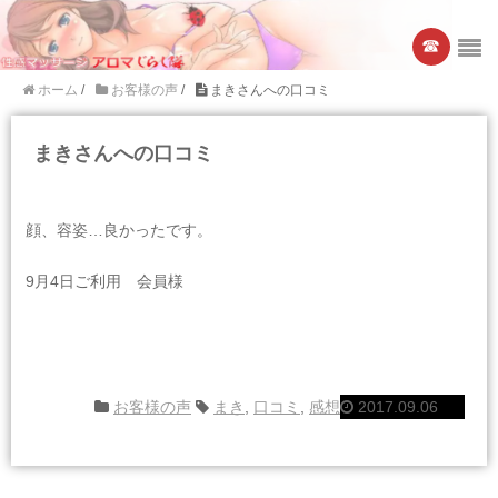
☎︎
ホーム
/
お客様の声
/
まきさんへの口コミ
まきさんへの口コミ
顔、容姿…良かったです。
9月4日ご利用 会員様
お客様の声
まき
,
口コミ
,
感想
2017.09.06