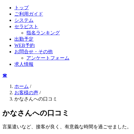
トップ
ご利用ガイド
システム
セラピスト
指名ランキング
出勤予定
WEB予約
お問合せ・その他
アンケートフォーム
求人情報
☎︎
ホーム
/
お客様の声
/
かなさんへの口コミ
かなさんへの口コミ
言葉遣いなど、接客が良く、有意義な時間を過ごせました。