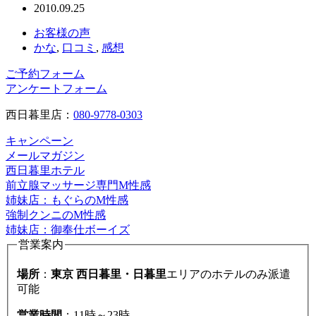
2010.09.25
お客様の声
かな
,
口コミ
,
感想
ご予約フォーム
アンケートフォーム
西日暮里店：
080-9778-0303
キャンペーン
メールマガジン
西日暮里ホテル
前立腺マッサージ専門M性感
姉妹店：もぐらのM性感
強制クンニのM性感
姉妹店：御奉仕ボーイズ
営業案内
場所
：
東京 西日暮里・日暮里
エリアのホテルのみ派遣
可能
営業時間
：11時～23時