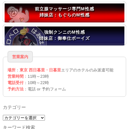
前立腺マッサージ専門M性感
姉妹店：もぐらのM性感
強制クンニのM性感
姉妹店：御奉仕ボーイズ
営業案内
場所
：
東京 西日暮里・日暮里
エリアのホテルのみ派遣可能
営業時間
：11時～23時
電話受付
：10時～22時
予約方法
：電話 or 予約フォーム
カテゴリー
カ
テ
キーワード検索