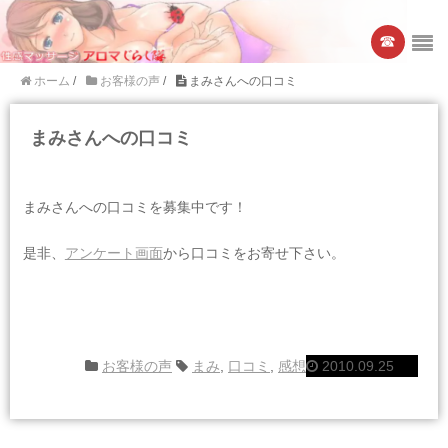
☎︎
ホーム
/
お客様の声
/
まみさんへの口コミ
まみさんへの口コミ
まみさんへの口コミを募集中です！
是非、
アンケート画面
から口コミをお寄せ下さい。
お客様の声
まみ
,
口コミ
,
感想
2010.09.25