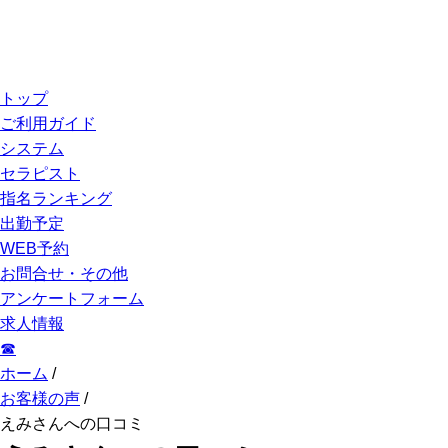
トップ
ご利用ガイド
システム
セラピスト
指名ランキング
出勤予定
WEB予約
お問合せ・その他
アンケートフォーム
求人情報
☎︎
ホーム
/
お客様の声
/
えみさんへの口コミ