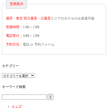
営業案内
場所
：
東京 西日暮里・日暮里
エリアのホテルのみ派遣可能
営業時間
：11時～23時
電話受付
：10時～22時
予約方法
：電話 or 予約フォーム
カテゴリー
カ
テ
ゴ
キーワード検索
リ
ー

トップ