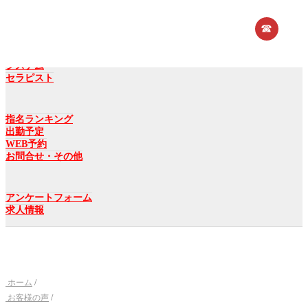
☎︎
トップ
ご利用ガイド
システム
セラピスト
指名ランキング
出勤予定
WEB予約
お問合せ・その他
アンケートフォーム
求人情報
ホーム
/
お客様の声
/