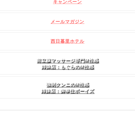
キャンペーン
メールマガジン
西日暮里ホテル
前立腺マッサージ専門M性感
姉妹店：もぐらのM性感
強制クンニのM性感
姉妹店：御奉仕ボーイズ