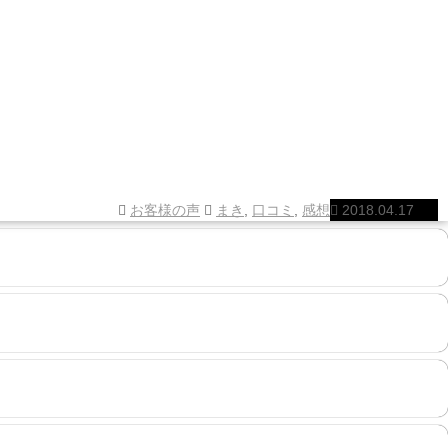
お客様の声
まき
,
口コミ
,
感想
2018.04.17