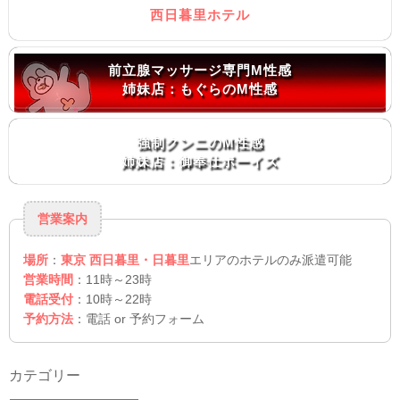
西日暮里ホテル
前立腺マッサージ専門M性感
姉妹店：もぐらのM性感
強制クンニのM性感
姉妹店：御奉仕ボーイズ
営業案内
場所
：
東京 西日暮里・日暮里
エリアのホテルのみ派遣可能
営業時間
：11時～23時
電話受付
：10時～22時
予約方法
：電話 or 予約フォーム
カテゴリー