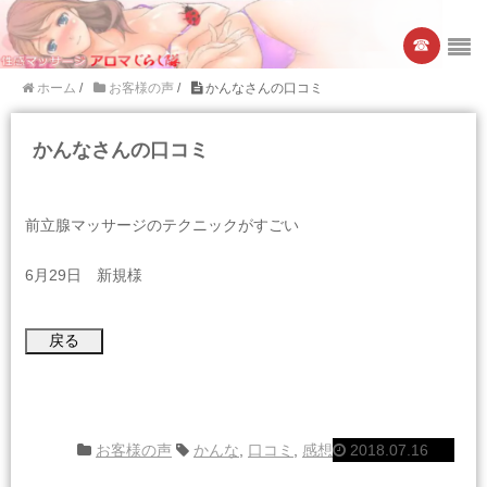
☎︎
ホーム
/
お客様の声
/
かんなさんの口コミ
かんなさんの口コミ
前立腺マッサージのテクニックがすごい
6月29日 新規様
お客様の声
かんな
,
口コミ
,
感想
2018.07.16