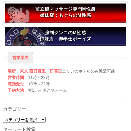
前立腺マッサージ専門M性感
姉妹店：もぐらのM性感
強制クンニのM性感
姉妹店：御奉仕ボーイズ
営業案内
場所
：
東京 西日暮里・日暮里
エリアのホテルのみ派遣可能
営業時間
：11時～23時
電話受付
：10時～22時
予約方法
：電話 or 予約フォーム
カテゴリー
カ
テ
キーワード検索