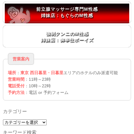
前立腺マッサージ専門M性感
姉妹店：もぐらのM性感
強制クンニのM性感
姉妹店：御奉仕ボーイズ
営業案内
場所
：
東京 西日暮里・日暮里
エリアのホテルのみ派遣可能
営業時間
：11時～23時
電話受付
：10時～22時
予約方法
：電話 or 予約フォーム
カテゴリー
カ
テ
キーワード検索