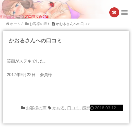
☎︎
ホーム
/
お客様の声
/
かおるさんへの口コミ
かおるさんへの口コミ
笑顔がステキでした。
2017年9月22日 会員様
お客様の声
かおる
,
口コミ
,
感想
2018.03.12