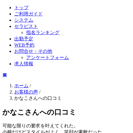
トップ
ご利用ガイド
システム
セラピスト
指名ランキング
出勤予定
WEB予約
お問合せ・その他
アンケートフォーム
求人情報
☎︎
ホーム
/
お客様の声
/
かなこさんへの口コミ
かなこさんへの口コミ
可能な限りの要求を叶えてくれた。
小柄だけどスタイルがよく、笑顔が素敵だった。