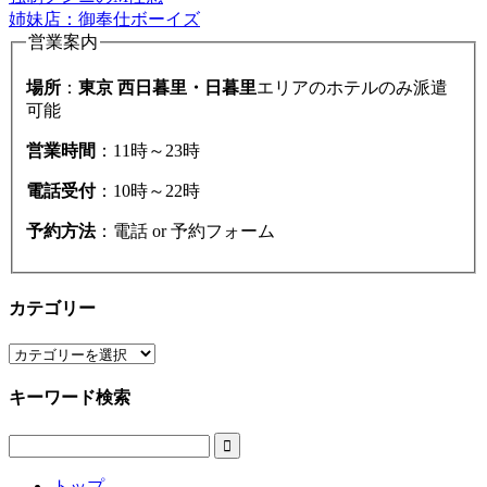
姉妹店：御奉仕ボーイズ
営業案内
場所
：
東京 西日暮里・日暮里
エリアのホテルのみ派遣
可能
営業時間
：11時～23時
電話受付
：10時～22時
予約方法
：電話 or 予約フォーム
カテゴリー
カ
テ
キーワード検索
ゴ
リ
ー

トップ