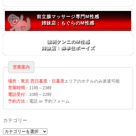
前立腺マッサージ専門M性感
姉妹店：もぐらのM性感
強制クンニのM性感
姉妹店：御奉仕ボーイズ
営業案内
場所
：
東京 西日暮里・日暮里
エリアのホテルのみ派遣可能
営業時間
：11時～23時
電話受付
：10時～22時
予約方法
：電話 or 予約フォーム
カテゴリー
カ