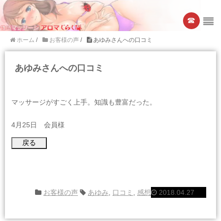
☎︎
ホーム
/
お客様の声
/
あゆみさんへの口コミ
あゆみさんへの口コミ
マッサージがすごく上手。知識も豊富だった。
4月25日 会員様
お客様の声
あゆみ
,
口コミ
,
感想
2018.04.27