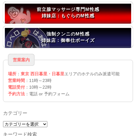
前立腺マッサージ専門M性感
姉妹店：もぐらのM性感
強制クンニのM性感
姉妹店：御奉仕ボーイズ
営業案内
場所
：
東京 西日暮里・日暮里
エリアのホテルのみ派遣可能
営業時間
：11時～23時
電話受付
：10時～22時
予約方法
：電話 or 予約フォーム
カテゴリー
カ
テ
キーワード検索