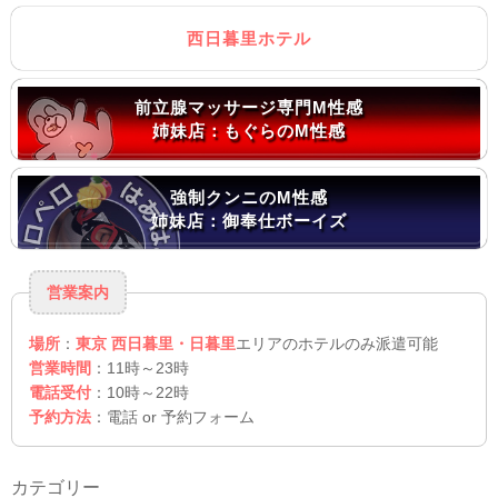
西日暮里ホテル
前立腺マッサージ専門M性感
姉妹店：もぐらのM性感
強制クンニのM性感
姉妹店：御奉仕ボーイズ
営業案内
場所
：
東京 西日暮里・日暮里
エリアのホテルのみ派遣可能
営業時間
：11時～23時
電話受付
：10時～22時
予約方法
：電話 or 予約フォーム
カテゴリー