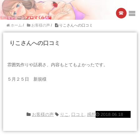
☎︎
ホーム
/
お客様の声
/
りこさんへの口コミ
りこさんへの口コミ
雰囲気作りや話易さ、内容もとてもよかったです。
５月２５日 新規様
お客様の声
りこ
,
口コミ
,
感想
2018.06.18