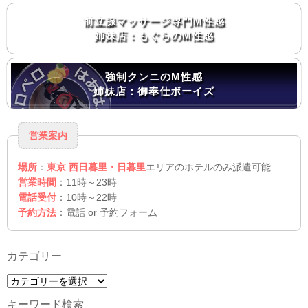
前立腺マッサージ専門M性感
姉妹店：もぐらのM性感
強制クンニのM性感
姉妹店：御奉仕ボーイズ
営業案内
場所
：
東京 西日暮里・日暮里
エリアのホテルのみ派遣可能
営業時間
：11時～23時
電話受付
：10時～22時
予約方法
：電話 or 予約フォーム
カテゴリー
カ
テ
キーワード検索