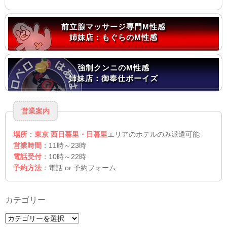
前立腺マッサージ専門M性感
姉妹店：もぐらのM性感
強制クンニのM性感
姉妹店：御奉仕ボーイズ
営業案内
場所
：
東京 西日暮里・日暮里
エリアのホテルのみ派遣可能
営業時間
：11時～23時
電話受付
：10時～22時
予約方法
：電話 or 予約フォーム
カテゴリー
カ