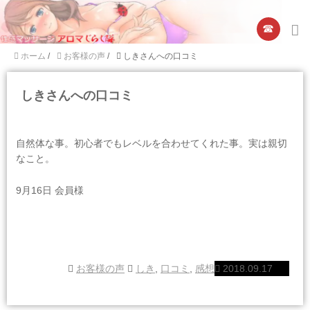
☎︎
ホーム
/
お客様の声
/
しきさんへの口コミ
しきさんへの口コミ
自然体な事。初心者でもレベルを合わせてくれた事。実は親切
なこと。
9月16日 会員様
お客様の声
しき
,
口コミ
,
感想
2018.09.17