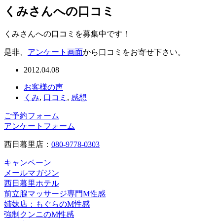
くみさんへの口コミ
くみさんへの口コミを募集中です！
是非、
アンケート画面
から口コミをお寄せ下さい。
2012.04.08
お客様の声
くみ
,
口コミ
,
感想
ご予約フォーム
アンケートフォーム
西日暮里店：
080-9778-0303
キャンペーン
メールマガジン
西日暮里ホテル
前立腺マッサージ専門M性感
姉妹店：もぐらのM性感
強制クンニのM性感