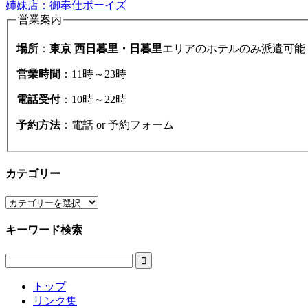
姉妹店：御奉仕ボーイズ
営業案内
場所
：
東京 西日暮里・日暮里
エリアのホテルのみ派遣可能
営業時間
：11時～23時
電話受付
：10時～22時
予約方法
：電話 or 予約フォーム
カテゴリー
カ
テ
キーワード検索
ゴ
リ
ー

トップ
リンク集