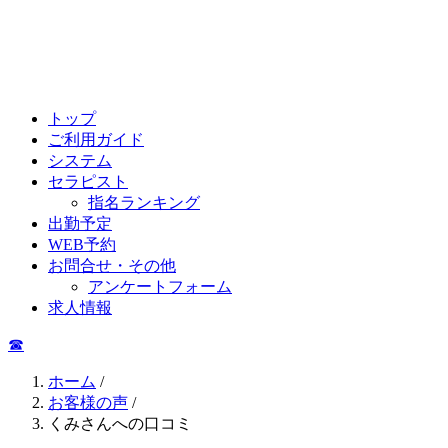
トップ
ご利用ガイド
システム
セラピスト
指名ランキング
出勤予定
WEB予約
お問合せ・その他
アンケートフォーム
求人情報
☎︎
ホーム
/
お客様の声
/
くみさんへの口コミ