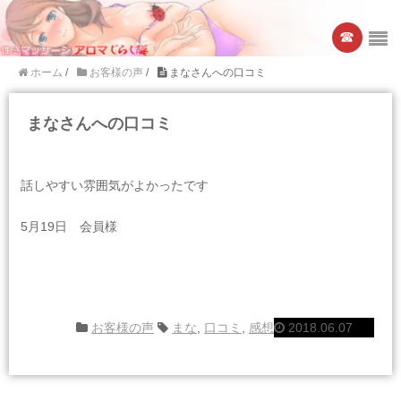
☎︎
ホーム
/
お客様の声
/
まなさんへの口コミ
まなさんへの口コミ
話しやすい雰囲気がよかったです
5月19日 会員様
お客様の声
まな
,
口コミ
,
感想
2018.06.07