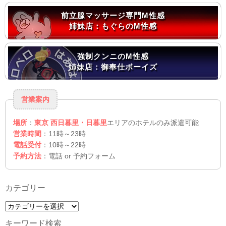
前立腺マッサージ専門M性感
姉妹店：もぐらのM性感
強制クンニのM性感
姉妹店：御奉仕ボーイズ
営業案内
場所
：
東京 西日暮里・日暮里
エリアのホテルのみ派遣可能
営業時間
：11時～23時
電話受付
：10時～22時
予約方法
：電話 or 予約フォーム
カテゴリー
カ
テ
キーワード検索