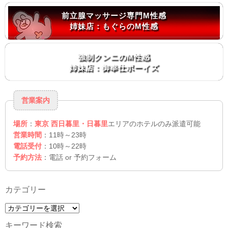
前立腺マッサージ専門M性感
姉妹店：もぐらのM性感
強制クンニのM性感
姉妹店：御奉仕ボーイズ
営業案内
場所
：
東京 西日暮里・日暮里
エリアのホテルのみ派遣可能
営業時間
：11時～23時
電話受付
：10時～22時
予約方法
：電話 or 予約フォーム
カテゴリー
カ
テ
キーワード検索