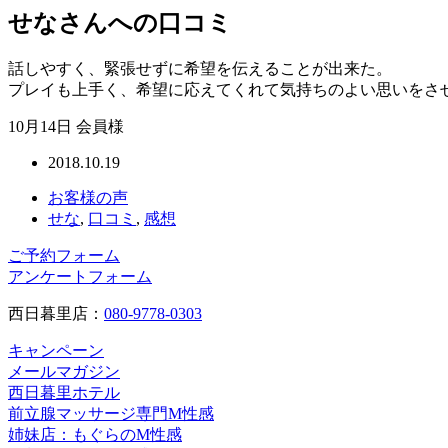
せなさんへの口コミ
話しやすく、緊張せずに希望を伝えることが出来た。
プレイも上手く、希望に応えてくれて気持ちのよい思いをさ
10月14日 会員様
2018.10.19
お客様の声
せな
,
口コミ
,
感想
ご予約フォーム
アンケートフォーム
西日暮里店：
080-9778-0303
キャンペーン
メールマガジン
西日暮里ホテル
前立腺マッサージ専門M性感
姉妹店：もぐらのM性感