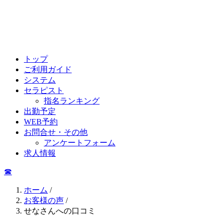
トップ
ご利用ガイド
システム
セラピスト
指名ランキング
出勤予定
WEB予約
お問合せ・その他
アンケートフォーム
求人情報
☎︎
ホーム
/
お客様の声
/
せなさんへの口コミ