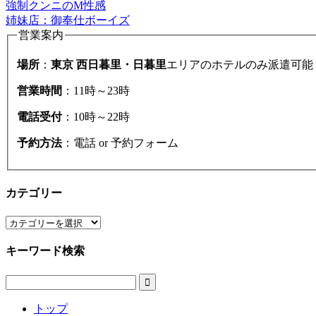
強制クンニのM性感
姉妹店：御奉仕ボーイズ
営業案内
場所
：
東京 西日暮里・日暮里
エリアのホテルのみ派遣可能
営業時間
：11時～23時
電話受付
：10時～22時
予約方法
：電話 or 予約フォーム
カテゴリー
カ
テ
キーワード検索
ゴ
リ
ー

トップ