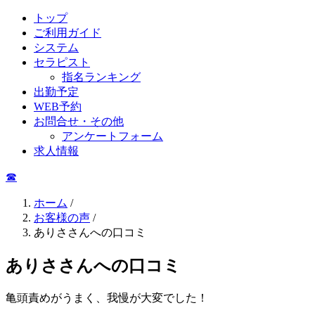
トップ
ご利用ガイド
システム
セラピスト
指名ランキング
出勤予定
WEB予約
お問合せ・その他
アンケートフォーム
求人情報
☎︎
ホーム
/
お客様の声
/
ありささんへの口コミ
ありささんへの口コミ
亀頭責めがうまく、我慢が大変でした！