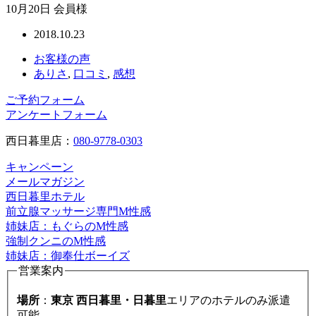
10月20日 会員様
2018.10.23
お客様の声
ありさ
,
口コミ
,
感想
ご予約フォーム
アンケートフォーム
西日暮里店：
080-9778-0303
キャンペーン
メールマガジン
西日暮里ホテル
前立腺マッサージ専門M性感
姉妹店：もぐらのM性感
強制クンニのM性感
姉妹店：御奉仕ボーイズ
営業案内
場所
：
東京 西日暮里・日暮里
エリアのホテルのみ派遣
可能