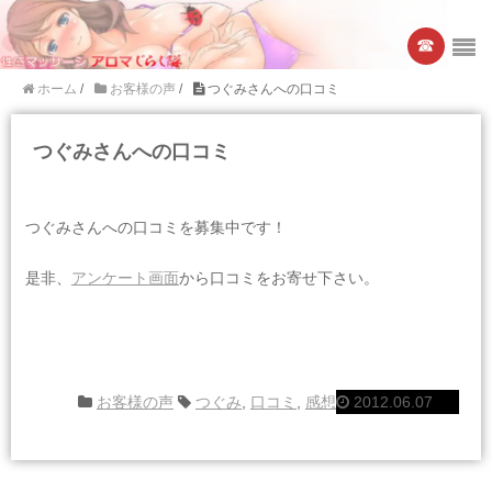
☎︎
ホーム
/
お客様の声
/
つぐみさんへの口コミ
つぐみさんへの口コミ
つぐみさんへの口コミを募集中です！
是非、
アンケート画面
から口コミをお寄せ下さい。
お客様の声
つぐみ
,
口コミ
,
感想
2012.06.07