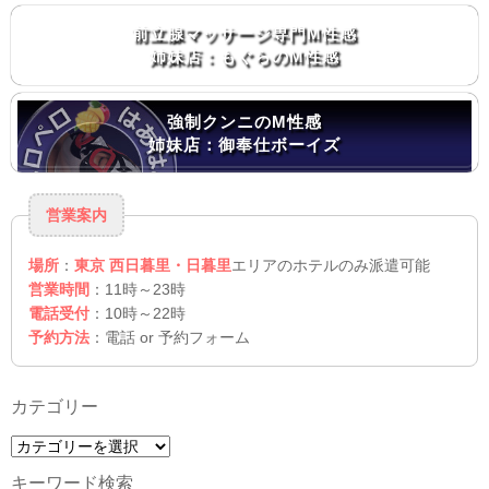
前立腺マッサージ専門M性感
姉妹店：もぐらのM性感
強制クンニのM性感
姉妹店：御奉仕ボーイズ
営業案内
場所
：
東京 西日暮里・日暮里
エリアのホテルのみ派遣可能
営業時間
：11時～23時
電話受付
：10時～22時
予約方法
：電話 or 予約フォーム
カテゴリー
カ
テ
キーワード検索