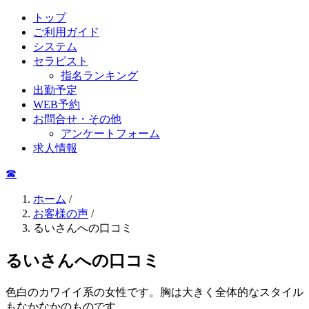
トップ
ご利用ガイド
システム
セラピスト
指名ランキング
出勤予定
WEB予約
お問合せ・その他
アンケートフォーム
求人情報
☎︎
ホーム
/
お客様の声
/
るいさんへの口コミ
るいさんへの口コミ
色白のカワイイ系の女性です。胸は大きく全体的なスタイル
もなかなかのものです。