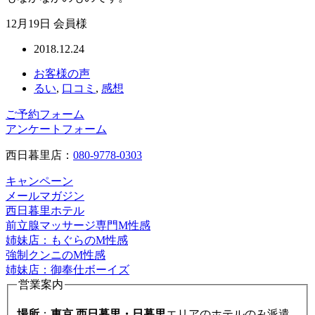
12月19日 会員様
2018.12.24
お客様の声
るい
,
口コミ
,
感想
ご予約フォーム
アンケートフォーム
西日暮里店：
080-9778-0303
キャンペーン
メールマガジン
西日暮里ホテル
前立腺マッサージ専門M性感
姉妹店：もぐらのM性感
強制クンニのM性感
姉妹店：御奉仕ボーイズ
営業案内
場所
：
東京 西日暮里・日暮里
エリアのホテルのみ派遣