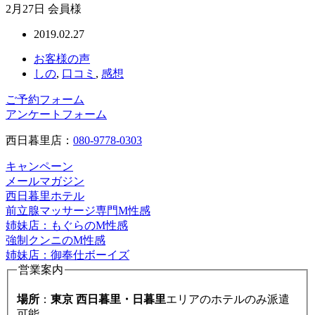
2月27日 会員様
2019.02.27
お客様の声
しの
,
口コミ
,
感想
ご予約フォーム
アンケートフォーム
西日暮里店：
080-9778-0303
キャンペーン
メールマガジン
西日暮里ホテル
前立腺マッサージ専門M性感
姉妹店：もぐらのM性感
強制クンニのM性感
姉妹店：御奉仕ボーイズ
営業案内
場所
：
東京 西日暮里・日暮里
エリアのホテルのみ派遣
可能