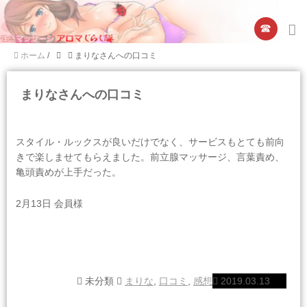
☎︎
ホーム
/
まりなさんへの口コミ
まりなさんへの口コミ
スタイル・ルックスが良いだけでなく、サービスもとても前向
きで楽しませてもらえました。前立腺マッサージ、言葉責め、
亀頭責めが上手だった。
2月13日 会員様
未分類
まりな
,
口コミ
,
感想
2019.03.13