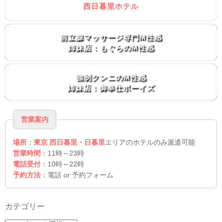
西日暮里ホテル
前立腺マッサージ専門M性感
姉妹店：もぐらのM性感
強制クンニのM性感
姉妹店：御奉仕ボーイズ
営業案内
場所
：
東京 西日暮里・日暮里
エリアのホテルのみ派遣可能
営業時間
：11時～23時
電話受付
：10時～22時
予約方法
：電話 or 予約フォーム
カテゴリー