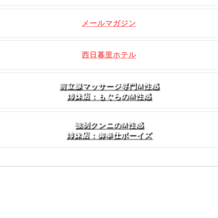
メールマガジン
西日暮里ホテル
前立腺マッサージ専門M性感
姉妹店：もぐらのM性感
強制クンニのM性感
姉妹店：御奉仕ボーイズ