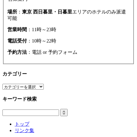
場所
：
東京 西日暮里・日暮里
エリアのホテルのみ派遣
可能
営業時間
：11時～23時
電話受付
：10時～22時
予約方法
：電話 or 予約フォーム
カテゴリー
カ
テ
キーワード検索
ゴ
リ
ー

トップ
リンク集