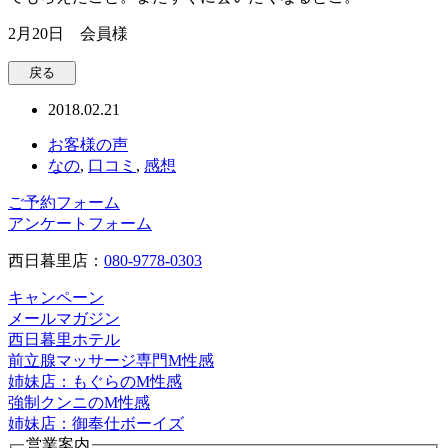
2月20日 会員様
2018.02.21
お客様の声
なの
,
口コミ
,
感想
ご予約フォーム
アンケートフォーム
西日暮里店：
080-9778-0303
キャンペーン
メールマガジン
西日暮里ホテル
前立腺マッサージ専門M性感
姉妹店：もぐらのM性感
強制クンニのM性感
姉妹店：御奉仕ボーイズ
営業案内