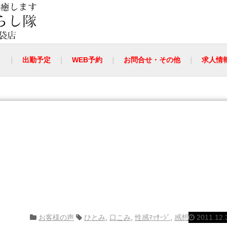
ト
出勤予定
WEB予約
お問合せ・その他
求人情
お客様の声
ひとみ
,
口こみ
,
性感ﾏｯｻｰｼﾞ
,
感想
2011.12.