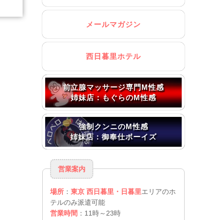
メールマガジン
西日暮里ホテル
前立腺マッサージ専門M性感
姉妹店：もぐらのM性感
強制クンニのM性感
姉妹店：御奉仕ボーイズ
営業案内
場所
：
東京 西日暮里・日暮里
エリアのホ
テルのみ派遣可能
営業時間
：11時～23時