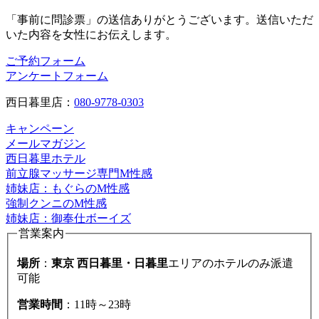
「事前に問診票」の送信ありがとうございます。送信いただ
いた内容を女性にお伝えします。
ご予約フォーム
アンケートフォーム
西日暮里店：
080-9778-0303
キャンペーン
メールマガジン
西日暮里ホテル
前立腺マッサージ専門M性感
姉妹店：もぐらのM性感
強制クンニのM性感
姉妹店：御奉仕ボーイズ
営業案内
場所
：
東京 西日暮里・日暮里
エリアのホテルのみ派遣
可能
営業時間
：11時～23時